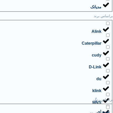
مدیاتک
براساس برند
Alink
Caterpillar
cudy
D-Link
du
klink
براساس رنگ
MNS
نقره ای