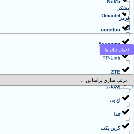
Nokia
مشکی
Omantel
قرمز
آبی
ooredoo
Sercomm
اعمال فیلتر ها
TP-Link
ZTE
آلکاتل
کل محصولات:
0
اچ‌ پی
تندا
گرین پکت