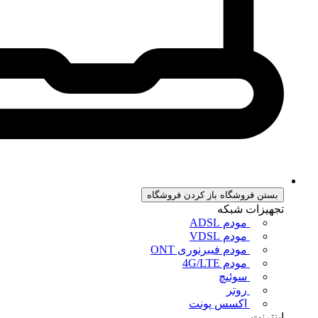
بستن فروشگاه
باز کردن فروشگاه
تجهیزات شبکه
مودم ADSL
مودم VDSL
مودم فیبرنوری ONT
مودم 4G/LTE
سوئیچ
روتر
اکسس پونت
اینترنت