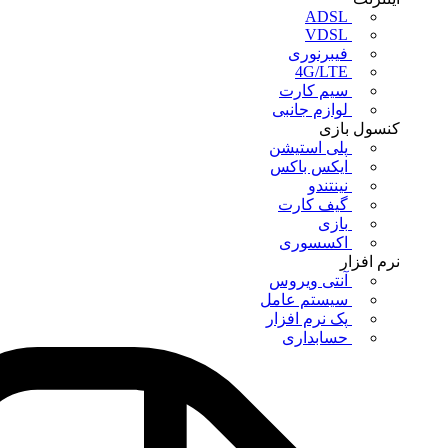
ADSL
VDSL
فیبرنوری
4G/LTE
سیم کارت
لوازم جانبی
کنسول بازی
پلی استیشن
ایکس باکس
نینتندو
گیف کارت
بازی
اکسسوری
نرم افزار
آنتی ویروس
سیستم عامل
پک نرم افزار
حسابداری